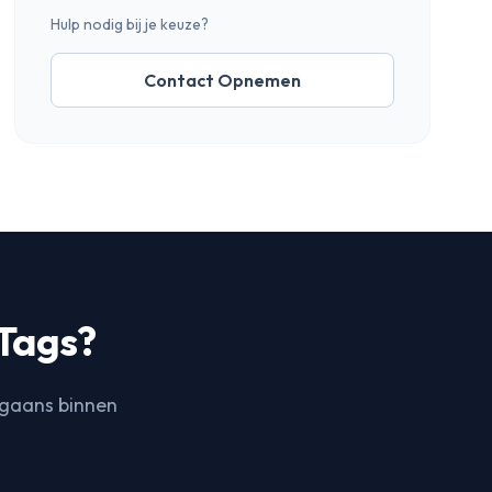
Hulp nodig bij je keuze?
Contact Opnemen
‌‌‌ ​‍‌ ‌‍‌‍‍‌‌‍​ ‌‍‌‌​‍ ‌‌ ‌​‌‍‌‌‌ ‍​‌ ‌​‌‍‍‌‌‍‌‌‌‍ ​​‍ ‌‌‍ ​‌‍​‌‌‍​‍‌‍‌‌‌‍ ​‌ ​ ​‍‌‍‌ ‌​‌ ‍‌‌ ​​‌‍‌‌​ ‌‌ ​ ‌‍‌‌‌ ​‍‌ ‌‍‌‍‍‌‌‍​ ‌‍‌‌​‍‌‍‌ ​​‌‍​‌‌ ‌​‌‍‍​​ ‌‌ ‌​‌‍‍‌‌ ‌​‌‍ ​‌‍‌‌​‍‌‍‌ ​​‌‍‌‌‌ ​‍‌ ​ ‌ ​​‌‍‌‌‌‍​ ‌ ‌​‌‍‍‌‌ ‌‍‌‍‌‌​ ‌‌ ​​‌ ‌‌‌‍​‍‌‍ ​‌‍‍‌‌ ​ ‌‍‍​‌‍‌‌‌‍‌​​‍​‍‌ ‌
?
rgaans binnen