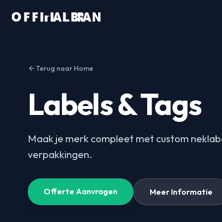
Terug naar Home
Labels & Tags​​​​‌ ‍ ​‍​‍‌‍ ‌ ​‍‌‍‍‌‌‍‌ ‌‍‍‌‌‍ ‍​‍​‍​ ‍‍​‍​‍‌ ​ ‌‍​‌‌‍ ‍‌‍‍‌‌ ‌​‌ ‍‌​‍ ‍‌‍‍‌‌‍ ​‍​‍​‍ ​​‍​‍‌‍‍​‌ ​‍‌‍‌‌‌‍‌‍​‍​‍​ ‍‍​‍​‍​‍ ‌ ​ ‌ ‌​‌ ‌‌‌‍‌​‌‍‍‌‌‍ ​‍ ‌‍‍‌‌‍ ‍‌ ‌​‌‍‌‌‌‍ ‍‌ ‌​​‍ ‌‍‌‌‌‍‌​‌‍‍‌‌ ‌​​‍ ‌‍ ‌‌‍ ‌‍‌​‌‍‌‌​ ‌‌ ​​‌ ​‍‌‍‌‌‌ ​ ‌‍‌‌‌‍ ‍‌ ‌​‌‍​‌‌ ‌​‌‍‍‌‌‍ ‌‍ ‍​ ‍ ‌‍‍‌‌‍‌​​ ‌‌ ​ ‌‍‌‌‌ ​‍‌ ‌‍‌‍‍‌‌‍​ ‌‍‌‌​‍ ‌‌ ‌​‌‍‌‌‌ ‍​‌ ‌​‌‍‍‌‌‍‌‌‌‍ ​​‍ ‌‌‍ ​‌‍​‌‌‍​‍‌‍‌‌‌‍ ​‌ ​ ​ ‍ ‌ ‌​‌ ‍‌‌ ​​‌‍‌‌​ ‌‌ ​ ‌‍‌‌‌ ​‍‌ ‌‍‌‍‍‌‌‍​ ‌‍‌‌​ ‍ ‌ ​​‌‍​‌‌ ‌​‌‍‍​​ ‌‌ ‌​‌‍‍‌‌ ‌​‌‍ ​‌‍‌‌​ ‌‍​‍‌‍​‌‌ ​ ‌‍‌‌‌‌‌‌‌ ​‍‌‍ ​​ ‌​‍‌‌​ ​‍‌​‌‍‌ ​ ‌ ‌​‌ ‌‌‌‍‌​‌‍‍‌‌‍ ​‍‌‍‌‍‍‌‌‍‌​​ ‌‌ ​ ‌‍‌‌‌ ​‍‌ ‌‍‌‍‍‌‌‍​ ‌‍‌‌​‍ ‌‌ ‌​‌‍‌‌‌ ‍​‌ ‌​‌‍‍‌‌‍‌‌‌‍ ​​‍ ‌‌‍ ​‌‍​‌‌‍​‍‌‍‌‌‌‍ ​‌ ​ ​‍‌‍‌ ‌​‌ ‍‌‌ ​​‌‍‌‌​ ‌‌ ​ ‌‍‌‌‌ ​‍‌ ‌‍‌‍‍‌‌‍​ ‌‍‌‌​‍‌‍‌ ​​‌‍​‌‌ ‌​‌‍‍​​ ‌‌ ‌​‌‍‍‌‌ ‌​‌‍ ​‌‍‌‌​‍‌‍‌ ​​‌‍‌‌‌ ​‍‌ ​ ‌ ​​‌‍‌‌‌‍​ ‌ ‌​‌‍‍‌‌ ‌‍‌‍‌‌​ ‌‌ ​​‌ ‌‌‌‍​‍‌‍ ​‌‍‍‌‌ ​ ‌‍‍​‌‍‌‌‌‍‌​​‍​‍‌ ‌
Maak je merk compleet met custom neklabe
verpakkingen.​​​​‌ ‍ ​‍​‍‌‍ ‌ ​‍‌‍‍‌‌‍‌ ‌‍‍‌‌‍ ‍​‍​‍​ ‍‍​‍​‍‌ ​ ‌‍​‌‌‍ ‍‌‍‍‌‌ ‌​‌ ‍‌​‍ ‍‌‍‍‌‌‍ ​‍​‍​‍ ​​‍​‍‌‍‍​‌ ​‍‌‍‌‌‌‍‌‍​‍​‍​ ‍‍​‍​‍​‍ ‌ ​ ‌ ‌​‌ ‌‌‌‍‌​‌‍‍‌‌‍ ​‍ ‌‍‍‌‌‍ ‍‌ ‌​‌‍‌‌‌‍ ‍‌ ‌​​‍ ‌‍‌‌‌‍‌​‌‍‍‌‌ ‌​​‍ ‌‍ ‌‌‍ ‌‍‌​‌‍‌‌​ ‌‌ ​​‌ ​‍‌‍‌‌‌ ​ ‌‍‌‌‌‍ ‍‌ ‌​‌‍​‌‌ ‌​‌‍‍‌‌‍ ‌‍ ‍​ ‍ ‌‍‍‌‌‍‌​​ ‌‌ ​ ‌‍‌‌‌ ​‍‌ ‌‍‌‍‍‌‌‍​ ‌‍‌‌​‍ ‌‌ ‌​‌‍‌‌‌ ‍​‌ ‌​‌‍‍‌‌‍‌‌‌‍ ​​‍ ‌‌‍ ​‌‍​‌‌‍​‍‌‍‌‌‌‍ ​‌ ​ ​ ‍ ‌ ‌​‌ ‍‌‌ ​​‌‍‌‌​ ‌‌ ​ ‌‍‌‌‌ ​‍‌ ‌‍‌‍‍‌‌‍​ ‌‍‌‌​ ‍ ‌ ​​‌‍​‌‌ ‌​‌‍‍​​ ‌‌‍‌​‌‍‌‌‌ ​ ‌‍​ ‌ ​‍‌‍‍‌‌ ​​‌ ‌​‌‍‍‌‌‍ ‌‍ ‍​ ‌‍​‍‌‍​‌‌ ​ ‌‍‌‌‌‌‌‌‌ ​‍‌‍ ​​ ‌​‍‌‌​ ​‍‌​‌‍‌ ​ ‌ ‌​‌ ‌‌‌‍‌​‌‍‍‌‌‍ ​‍‌‍‌‍‍‌‌‍‌​​ ‌‌ ​ ‌‍‌‌‌ ​‍‌ ‌‍‌‍‍‌‌‍​ ‌‍‌‌​‍ ‌‌ ‌​‌‍‌‌‌ ‍​‌ ‌​‌‍‍‌‌‍‌‌‌‍ ​​‍ ‌‌‍ ​‌‍​‌‌‍​‍‌‍‌‌‌‍ ​‌ ​ ​‍‌‍‌ ‌​‌ ‍‌‌ ​​‌‍‌‌​ ‌‌ ​ ‌‍‌‌‌ ​‍‌ ‌‍‌‍‍‌‌‍​ ‌‍‌‌​‍‌‍‌ ​​‌‍​‌‌ ‌​‌‍‍​​ ‌‌‍‌​‌‍‌‌‌ ​ ‌‍​ ‌ ​‍‌‍‍‌‌ ​​‌ ‌​‌‍‍‌‌‍ ‌‍ ‍​‍‌‍‌ ​​‌‍‌‌‌ ​‍‌ ​ ‌ ​​‌‍‌‌‌‍​ ‌ ‌​‌‍‍‌‌ ‌‍‌‍‌‌​ ‌‌ ​​‌ ‌‌‌‍​‍‌‍ ​‌‍‍‌‌ ​ ‌‍‍​‌‍‌‌‌‍‌​​‍​‍‌ ‌
Offerte Aanvragen
Meer Informatie