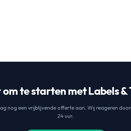
 om te starten met
Labels & Tags​​​​‌ ‍ ​‍​‍‌‍ ‌ ​‍‌‍‍‌‌‍‌ ‌‍‍‌‌‍ ‍​‍​‍​ ‍‍​‍​‍‌ ​ ‌‍​‌‌‍ ‍‌‍‍‌‌ ‌​‌ ‍‌​‍ ‍‌‍‍‌‌‍ ​‍​‍​‍ ​​‍​‍‌‍‍​‌ ​‍‌‍‌‌‌‍‌‍​‍​‍​ ‍‍​‍​‍​‍ ‌ ​ ‌ ‌​‌ ‌‌‌‍‌​‌‍‍‌‌‍ ​‍ ‌‍‍‌‌‍ ‍‌ ‌​‌‍‌‌‌‍ ‍‌ ‌​​‍ ‌‍‌‌‌‍‌​‌‍‍‌‌ ‌​​‍ ‌‍ ‌‌‍ ‌‍‌​‌‍‌‌​ ‌‌ ​​‌ ​‍‌‍‌‌‌ ​ ‌‍‌‌‌‍ ‍‌ ‌​‌‍​‌‌ ‌​‌‍‍‌‌‍ ‌‍ ‍​ ‍ ‌‍‍‌‌‍‌​​ ‌‌ ​ ‌‍‌‌‌ ​‍‌ ‌‍‌‍‍‌‌‍​ ‌‍‌‌​‍ ‌‌ ‌​‌‍‌‌‌ ‍​‌ ‌​‌‍‍‌‌‍‌‌‌‍ ​​‍ ‌‌‍ ​‌‍​‌‌‍​‍‌‍‌‌‌‍ ​‌ ​ ​ ‍ ‌ ‌​‌ ‍‌‌ ​​‌‍‌‌​ ‌‌ ​ ‌‍‌‌‌ ​‍‌ ‌‍‌‍‍‌‌‍​ ‌‍‌‌​ ‍ ‌ ​​‌‍​‌‌ ‌​‌‍‍​​ ‌‌ ‌​‌‍‍‌‌ ‌​‌‍ ​‌‍‌‌​ ‌‍​‍‌‍​‌‌ ​ ‌‍‌‌‌‌‌‌‌ ​‍‌‍ ​​ ‌​‍‌‌​ ​‍‌​‌‍‌ ​ ‌ ‌​‌ ‌‌‌‍‌​‌‍‍‌‌‍ ​‍‌‍‌‍‍‌‌‍‌​​ ‌‌ ​ ‌‍
g nog een vrijblijvende offerte aan. Wij reageren doo
24 uur.