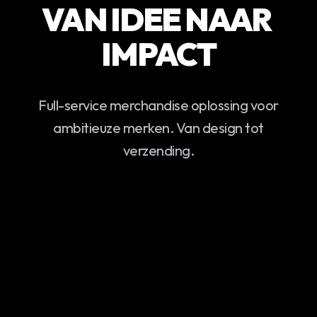
VAN IDEE NAAR 
IMPACT
Full-service merchandise oplossing voor
ambitieuze merken. Van design tot
verzending.​​​​‌ ‍ ​‍​‍‌‍ ‌ ​‍‌‍‍‌‌‍‌ ‌‍‍‌‌‍ ‍​‍​‍​ ‍‍​‍​‍‌ ​ ‌‍​‌‌‍ ‍‌‍‍‌‌ ‌​‌ ‍‌​‍ ‍‌‍‍‌‌‍ ​‍​‍​‍ ​​‍​‍‌‍‍​‌ ​‍‌‍‌‌‌‍‌‍​‍​‍​ ‍‍​‍​‍​‍ ‌ ​ ‌ ‌​‌ ‌‌‌‍‌​‌‍‍‌‌‍ ​‍ ‌‍‍‌‌‍ ‍‌ ‌​‌‍‌‌‌‍ ‍‌ ‌​​‍ ‌‍‌‌‌‍‌​‌‍‍‌‌ ‌​​‍ ‌‍ ‌‌‍ ‌‍‌​‌‍‌‌​ ‌‌ ​​‌ ​‍‌‍‌‌‌ ​ ‌‍‌‌‌‍ ‍‌ ‌​‌‍​‌‌ ‌​‌‍‍‌‌‍ ‌‍ ‍​ ‍ ‌‍‍‌‌‍‌​​ ‌‌ ​​‌‍​‌‌‍‌ ‌‍‌‌​‍ ‌‌ ​ ‌‍‌‌‌ ​‍‌ ‌‍‌‍‍‌‌‍​ ‌‍‌‌‌ ​ ​‍ ‌‌‍ ‌‍‌‍‌‍‌‍‌‍‍‌‌‍​ ‌‍‍‌‌‍​‌‌‍ ​‌‍​‍‌ ​‍‌‍​‌‌‍ ‍‌‍‌​​ ‍ ‌ ‌​‌ ‍‌‌ ​​‌‍‌‌​ ‌‌ ​​‌‍​‌‌‍‌ ‌‍‌‌​ ‍ ‌ ​​‌‍​‌‌ ‌​‌‍‍​​ ‌‌‍ ‌‌‍ ‌‍‌​‌ ‌‌‌‍ ​‌‍‌‌‌ ​ ​‍‌‌​ ‌‌‌​​‍‌‌ ‌‍‍ ‌‍‌‌‌ ‍‌​‍‌‌​ ​ ‌​‌​​‍‌‌​ ​ ‌​‌​​‍‌‌​ ​‍​ ​‍‌ ​ ‌‍‌‌‌ ​‍‌ ‌‍‌‍‍‌‌‍​ ‌‍‌‌‌ ​ ​‍ ‌‌‍‍​‌‍‌‌‌ ​‍‌‍ ​‍‌‌​ ​‍​ ​‍​‍‌‌​ ‌‌‌​‌​​‍ ‍‌ ​ ‌ ‌‌‌‍​‍‌ ‌​‌‍‍‌‌ ‌​‌‍ ​‌‍‌‌​ ‌‍​‍‌‍​‌‌ ​ ‌‍‌‌‌‌‌‌‌ ​‍‌‍ ​​ ‌​‍‌‌​ ​‍‌​‌‍‌ ​ ‌ ‌​‌ ‌‌‌‍‌​‌‍‍‌‌‍ ​‍‌‍‌‍‍‌‌‍‌​​ ‌‌ ​​‌‍​‌‌‍‌ ‌‍‌‌​‍ ‌‌ ​ ‌‍‌‌‌ ​‍‌ ‌‍‌‍‍‌‌‍​ ‌‍‌‌‌ ​ ​‍ ‌‌‍ ‌‍‌‍‌‍‌‍‌‍‍‌‌‍​ ‌‍‍‌‌‍​‌‌‍ ​‌‍​‍‌ ​‍‌‍​‌‌‍ ‍‌‍‌​​‍‌‍‌ ‌​‌ ‍‌‌ ​​‌‍‌‌​ ‌‌ ​​‌‍​‌‌‍‌ ‌‍‌‌​‍‌‍‌ ​​‌‍​‌‌ ‌​‌‍‍​​ ‌‌‍ ‌‌‍ ‌‍‌​‌ ‌‌‌‍ ​‌‍‌‌‌ ​ ​‍‌‌​ ‌‌‌​​‍‌‌ ‌‍‍ ‌‍‌‌‌ ‍‌​‍‌‌​ ​ ‌​‌​​‍‌‌​ ​ ‌​‌​​‍‌‌​ ​‍​ ​‍‌ ​ ‌‍‌‌‌ ​‍‌ ‌‍‌‍‍‌‌‍​ ‌‍‌‌‌ ​ ​‍ ‌‌‍‍​‌‍‌‌‌ ​‍‌‍ ​‍‌‌​ ​‍​ ​‍​‍‌‌​ ‌‌‌​‌​​‍ ‍‌ ​ ‌ ‌‌‌‍​‍‌ ‌​‌‍‍‌‌ ‌​‌‍ ​‌‍‌‌​‍‌‍‌ ​​‌‍‌‌‌ ​‍‌ ​ ‌ ​​‌‍‌‌‌‍​ ‌ ‌​‌‍‍‌‌ ‌‍‌‍‌‌​ ‌‌ ​​‌ ‌‌‌‍​‍‌‍ ​‌‍‍‌‌ ​ ‌‍‍​‌‍‌‌‌‍‌​​‍​‍‌ ‌